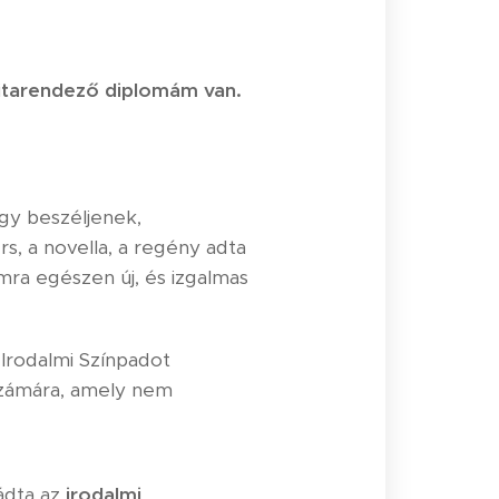
 vitarendező diplomám van.
gy beszéljenek,
s, a novella, a regény adta
ra egészen új, és izgalmas
 Irodalmi Színpadot
 számára, amely nem
ádta az
irodalmi