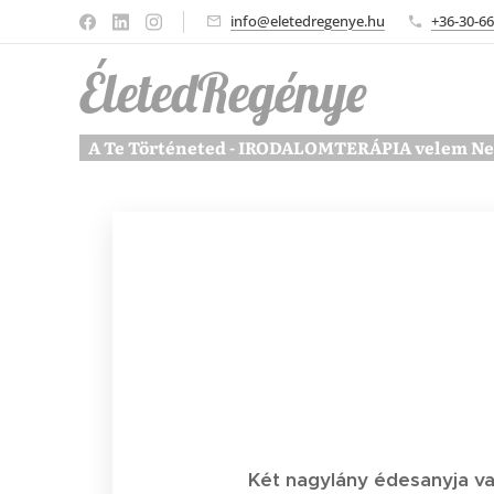
info@eletedregenye.hu
+36-30-6
ÉletedRegénye
A Te Történeted - IRODALOMTERÁPIA velem N
Két nagylány édesanyja v