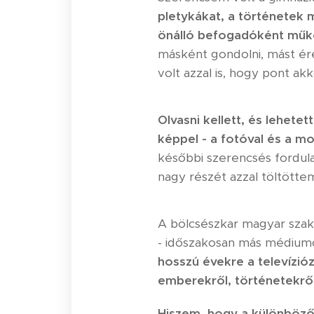
pletykákat, a történetek 
önálló befogadóként műkö
másként gondolni, mást ére
volt azzal is, hogy pont a
Olvasni kellett, és lehete
képpel - a fotóval és a m
későbbi szerencsés fordula
nagy részét azzal töltöttem
A bölcsészkar magyar szak
- időszakosan más médiumok
hosszú évekre a televíziózá
emberekről, történetekről
Hiszem, hogy a különböző t