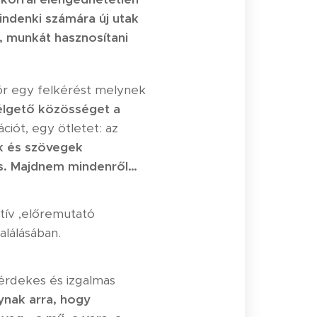
indenki számára új utak
t, munkát hasznosítani
ör egy felkérést melynek
élgető közösséget a
ációt, egy ötletet: az
ek és szövegek
 is. Majdnem mindenről…
tív ,előremutató
lálásában.
érdekes és izgalmas
ynak arra, hogy