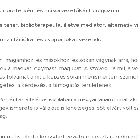
t, riporterként és műsorvezetőként dolgozom.
tanár, biblioterapeuta, illetve mediátor, alternatív
onzultációkat és csoportokat vezetek.
m, magamhoz, és másokhoz, és sokan vágynak arra, ho
k a másikat, egymást, magukat. A szöveg - a mű, a ver
 és folyamat amit a képzés során megismertem számom
getés, a kérdezés, a támogatás területének."
éldául az általános iskolában a magyartanárommal, aki
ek ismerete is vállalása is lehetséges, sőt elvárt volt
ag.
ummal is, ahol a könyvtárt vezető magyartanárnőm im