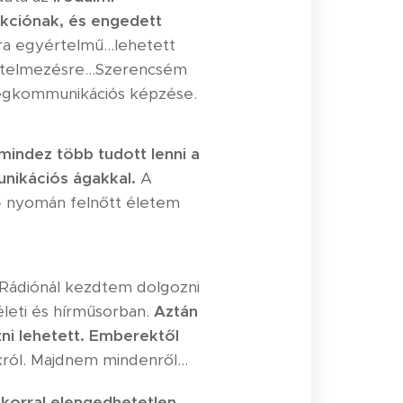
ikciónak, és engedett
ra egyértelmű…lehetett
t értelmezésre…Szerencsém
ömegkommunikációs képzése.
 mindez több tudott lenni a
unikációs ágakkal.
A
 - nyomán felnőtt életem
 Rádiónál kezdtem dolgozni
életi és hírműsorban.
Aztán
ezni lehetett. Emberektől
król. Majdnem mindenről…
 korral elengedhetetlen