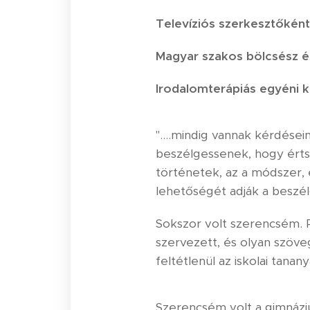
Televíziós szerkesztőkén
Magyar szakos bölcsész és 
Irodalomterápiás egyéni k
"….mindig vannak kérdései
beszélgessenek, hogy értsé
történetek, az a módszer,
lehetőségét adják a beszél
Sokszor volt szerencsém. P
szervezett, és olyan szöveg
feltétlenül az iskolai tanany
Szerencsém volt a gimnázi