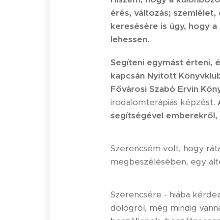
érés, változás; szemlélet
keresésére is úgy, hogy a 
lehessen.
Segíteni egymást érteni, é
kapcsán Nyitott Könyvklu
Fővárosi Szabó Ervin Köny
irodalomterápiás képzést.
segítségével emberekről, 
Szerencsém volt, hogy ráta
megbeszélésében, egy alte
Szerencsére - hiába kérd
dologról, még mindig van