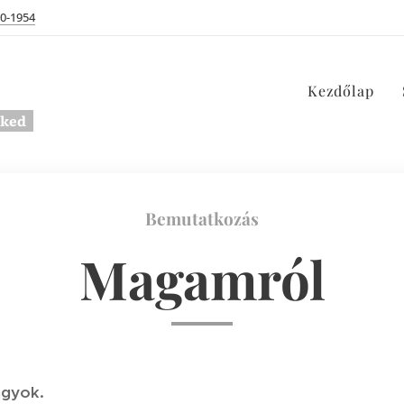
60-1954
Kezdőlap
eked
Bemutatkozás
Magamról
agyok.