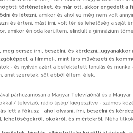
mögötti történeteket, és már ott, akkor engedett a f
dni és létezni,
amikor és ahol ez még nem volt annyi
zni és érteni, mást írni, volt tér és lehetőség a sajá
kkor, amikor én oda kerültem, elindult a gimnázium t
tt, meg persze írni, beszélni, és kérdezni…ugyanakkor
ozgóképpel, a filmmel-, mint társ művészeti és komm
tok - és nyilván azért a befektetett tanulás és munka
, amit szeretek, sőt ebből éltem, élek.
ával párhuzamosan a Magyar Televíziónál és a Magyar
kal / televízió, rádió újság/ kiegészítve - számos köz
s lett a fókusz - ahol olvasni, írni, beszélni és kérd
, lehetőségekről, okokról, és miértekről.
Néha titko
erületek, hivatás, elhivatottság közötti átjárások, a