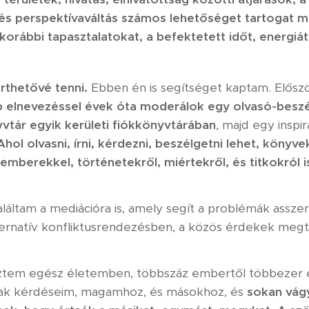
, és perspektívaváltás számos lehetőséget tartogat m
korábbi tapasztalatokat, a befektetett időt, energiá
rthetővé tenni.
Ebben én is segítséget kaptam. Elősz
b elnevezéssel évek óta moderálok egy olvasó-besz
vtár egyik kerületi fiókkönyvtárában
, majd egy inspir
Ahol olvasni, írni, kérdezni, beszélgetni lehet, könyv
emberekkel, történetekről, miértekről, és titkokról
láltam a mediációra is, amely segít a problémák asszer
rnatív konfliktusrendezésben, a közös érdekek megta
eztem egész életemben, többszáz embertől többezer 
nak kérdéseim, magamhoz, és másokhoz, és
sokan vág