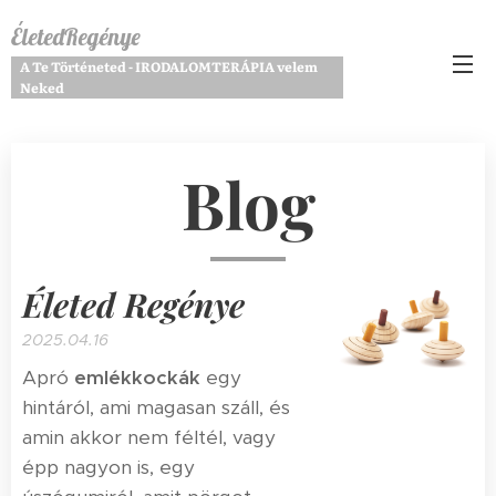
ÉletedRegénye
A Te Történeted - IRODALOMTERÁPIA velem
Neked
Blog
Életed Regénye
2025.04.16
Apró
emlékkockák
egy
hintáról, ami magasan száll, és
amin akkor nem féltél, vagy
épp nagyon is, egy