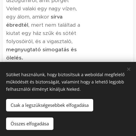
úszógumiról, amit pörget
Veled valaki egy nagy vízen,
egy álom, amikor
sírva
ébredtél
, mert nem találtad a
kiutat egy ház szűk és sötét
folyosóiról, és a vigasztaló,
megnyugtató simogatás és
ölelés.
Sütiket használunk, hogy biztosítsuk a weboldal megfelelő
működését és biztonságát, valamint hogy a lehető legjobb
felhasználói élményt kínáljuk Neked.
Csak a legszükségesebbek elfogadása
© 2025
Életed Regénye.
Minden jog fenntartva.
Összes elfogadása
Az oldalt a
Webnode
működteti
Sütik